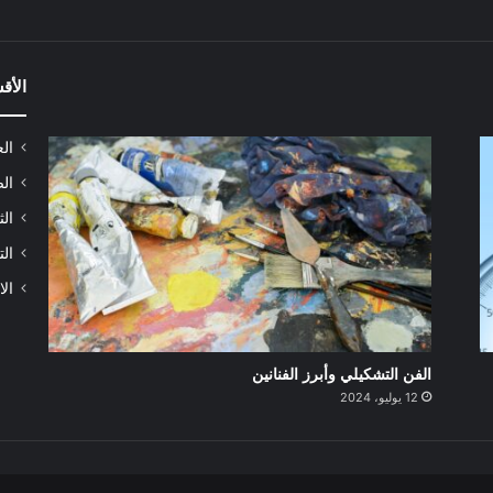
الأق
الع
الص
الث
الت
الا
الفن التشكيلي وأبرز الفنانين
12 يوليو، 2024