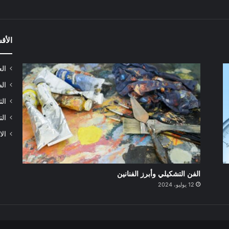
الأق
الع
الص
الث
الت
الا
الفن التشكيلي وأبرز الفنانين
12 يوليو، 2024