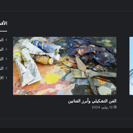
الأق
الع
الص
الث
الت
الا
الفن التشكيلي وأبرز الفنانين
12 يوليو، 2024