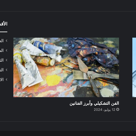
الأق
الع
الص
الث
الت
الا
الفن التشكيلي وأبرز الفنانين
12 يوليو، 2024