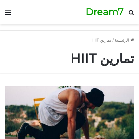
Dream7
بحث عن
الق
الرئيسية
/
تمارين HIIT
تمارين HIIT